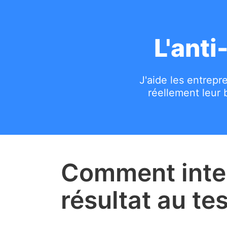
Contenu principal
L'ant
J'aide les entrepr
réellement leur 
Comment inter
résultat au te