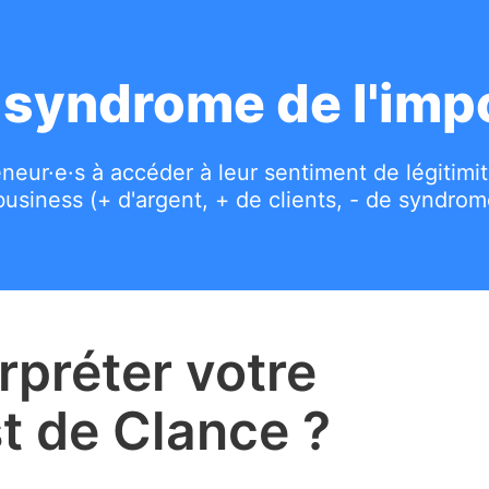
i-syndrome de l'imp
eneur·e·s à accéder à leur sentiment de légitim
business (+ d'argent, + de clients, - de syndrom
préter votre
st de Clance ?