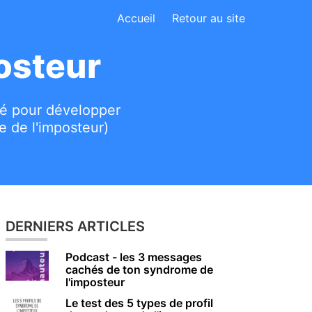
Accueil
Retour au site
osteur
ité pour développer
e de l'imposteur)
DERNIERS ARTICLES
Podcast - les 3 messages
cachés de ton syndrome de
l'imposteur
Le test des 5 types de profil